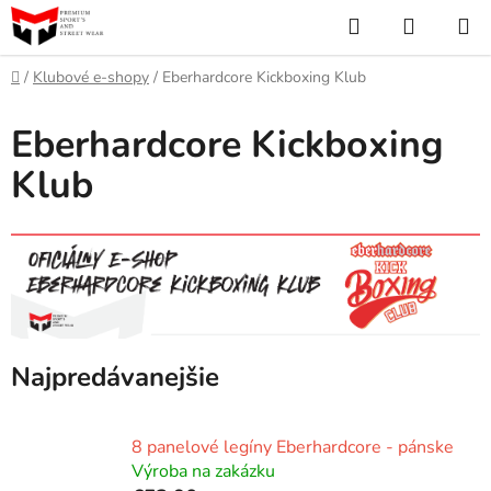
Prejsť
Hľadať
NÁKUP
na
KOŠÍK
obsah
Domov
/
Klubové e-shopy
/
Eberhardcore Kickboxing Klub
Eberhardcore Kickboxing
Klub
Najpredávanejšie
8 panelové legíny Eberhardcore - pánske
Výroba na zakázku