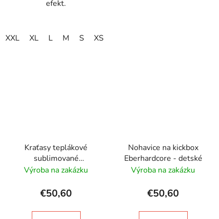
efekt.
XXL
XL
L
M
S
XS
Kraťasy teplákové
Nohavice na kickbox
sublimované
Eberhardcore - detské
Eberhardcore - unisex
Výroba na zakázku
Výroba na zakázku
€50,60
€50,60