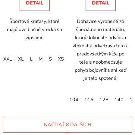
DETAIL
DETAIL
Športové kraťasy, ktoré
Nohavice vyrobené zo
majú dve bočné vrecká so
špeciálneho materiálu,
zipsami.
ktorý dokonale odvádza
vlhkosť a odvetráva telo a
predovšetkým kĺže po
XXL
XL
L
M
S
XS
tele a neobmedzuje
pohyb bojovníka ani keď
je telo spotené.
104
116
128
140
1
NAČÍTAŤ 8 ĎALŠÍCH