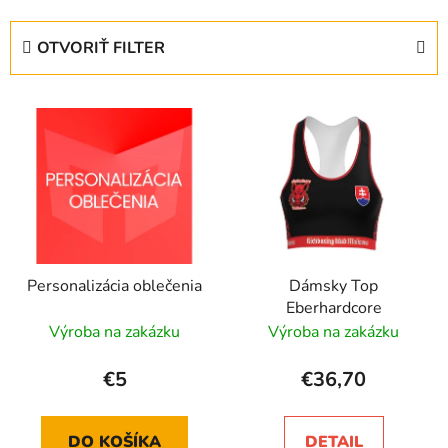
d
e
OTVORIŤ FILTER
n
i
V
e
ý
p
p
r
i
o
s
d
p
u
r
k
Personalizácia oblečenia
Dámsky Top
o
t
Eberhardcore
d
o
Výroba na zakázku
Výroba na zakázku
u
v
k
€5
€36,70
t
o
DO KOŠÍKA
DETAIL
v