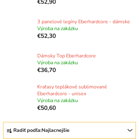
€52,90
3 panelové legíny Eberhardcore - dámske
Výroba na zakázku
€52,30
Dámsky Top Eberhardcore
Výroba na zakázku
€36,70
Kraťasy teplákové sublimované
Eberhardcore - unisex
Výroba na zakázku
€50,60
R
Radiť podľa:
Najlacnejšie
a