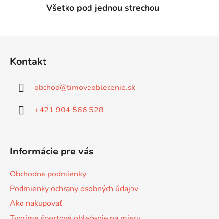
u
Všetko pod jednou strechou
Z
á
Kontakt
p
ä
obchod
@
timoveoblecenie.sk
t
i
+421 904 566 528
e
Informácie pre vás
Obchodné podmienky
Podmienky ochrany osobných údajov
Ako nakupovať
Tvoríme športové oblečenie na mieru