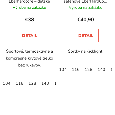
Eberhardcore – detské
saténové EberHardCore
– detské
Výroba na zakázku
Výroba na zakázku
€38
€40,90
DETAIL
DETAIL
Športové, termoaktívne a
Šortky na Kicklight.
kompresné krytové tielko
bez rukávov.
104
116
128
140
1
104
116
128
140
152