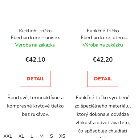
Kicklight tričko
Funkčné tričko
Eberhardcore – unisex
Eberhardcore, oteru
odolné, krátky rukáv -
Výroba na zakázku
Výroba na zakázku
detské
€42,10
€42,20
DETAIL
DETAIL
Športové, termoaktívne a
Funkčné tričko vyrobené
kompresné krytové tielko
zo špeciálneho materiálu,
bez rukávov.
ktorý dokonale odvádza
vlhkosť a odvetráva telo,
čo spôsobuje chladiaci
XXL
XL
L
M
S
XS