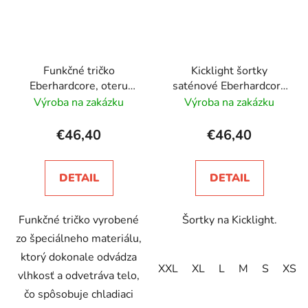
Funkčné tričko
Kicklight šortky
Eberhardcore, oteru
saténové Eberhardcore
odolné, krátky rukáv -
– unisex
Výroba na zakázku
Výroba na zakázku
unisex
€46,40
€46,40
DETAIL
DETAIL
Funkčné tričko vyrobené
Šortky na Kicklight.
zo špeciálneho materiálu,
ktorý dokonale odvádza
XXL
XL
L
M
S
XS
vlhkosť a odvetráva telo,
čo spôsobuje chladiaci