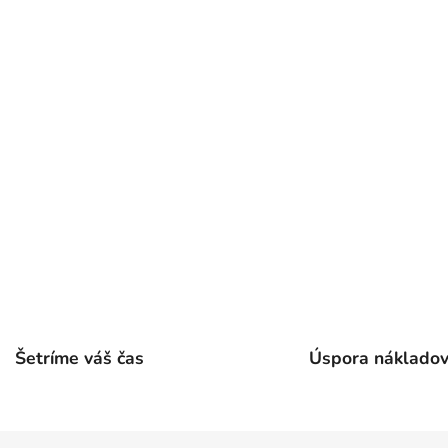
p
i
s
u
Šetríme váš čas
Úspora náklado