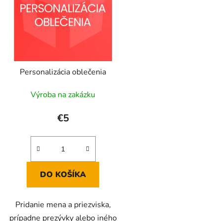
s
p
r
o
d
Personalizácia oblečenia
u
k
Výroba na zakázku
t
o
€5
v
DO KOŠÍKA
Pridanie mena a priezviska,
prípadne prezývky alebo iného