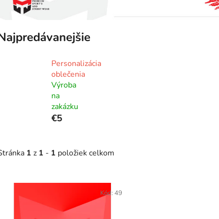
Najpredávanejšie
Personalizácia
oblečenia
Výroba
na
zakázku
€5
Stránka
1
z
1
-
1
položiek celkom
V
ý
Kód:
49
p