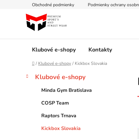
Prejsť
Obchodné podmienky
Podmienky ochrany osobn
na
obsah
Klubové e-shopy
Kontakty
Domov
/
Klubové e-shopy
/
Kickbox Slovakia
B
K
Preskočiť
Klubové e-shopy
a
kategórie
o
t
č
Minda Gym Bratislava
e
n
g
COSP Team
ý
ó
p
r
Raptors Trnava
i
a
e
n
Kickbox Slovakia
e