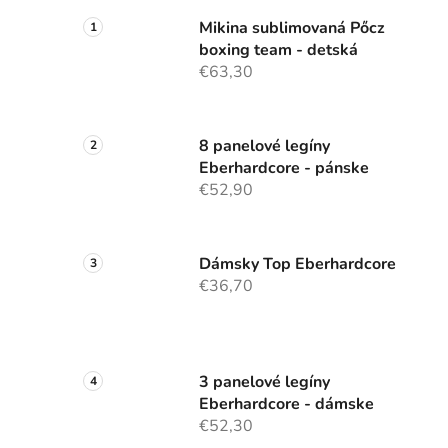
i
Mikina sublimovaná Pőcz
boxing team - detská
€63,30
8 panelové legíny
Eberhardcore - pánske
€52,90
Dámsky Top Eberhardcore
€36,70
3 panelové legíny
Eberhardcore - dámske
€52,30