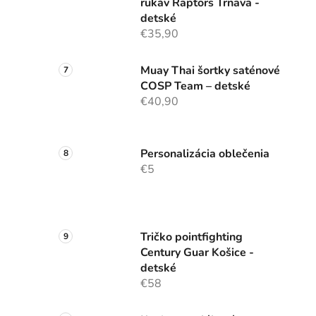
rukáv Raptors Trnava -
detské
€35,90
Muay Thai šortky saténové
COSP Team – detské
€40,90
Personalizácia oblečenia
€5
Tričko pointfighting
Century Guar Košice -
detské
€58