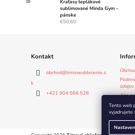
Kraťasy teplákové
sublimované Minda Gym -
pánske
€50,60
Z
á
Kontakt
Infor
p
ä
Obcho
obchod
@
timoveoblecenie.s
t
Podmie
i
k
údajov
e
+421 904 566 528
Ako na
Tvorím
Tento web p
mieru
vyjadrujete 
Nastaven