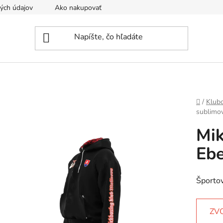
ých údajov
Ako nakupovať
Tvoríme športové oblečenie na 
Domov
/
Klub
sublimov
Mik
Ebe
Športov
ZV