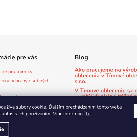
mácie pre vás
Blog
Ako pracujeme na výro
dné podmienky
oblečenia v Tímové obl
nky ochrany osobných
s.r.o.
V Tímove oblečenie s.r.
vyrobili funkčné tričká 
kupovať
športový klub kickboxu
e športové oblečenie na
oužíva súbory cookie. Ďalším prechádzaním tohto webu
Gym Bratislava
súhlas s ich používaním. Viac informácií
tu
.
ie