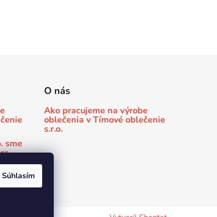
O nás
be
Ako pracujeme na výrobe
ečenie
oblečenia v Tímové oblečenie
s.r.o.
o. sme
pre
 Minda
Súhlasím