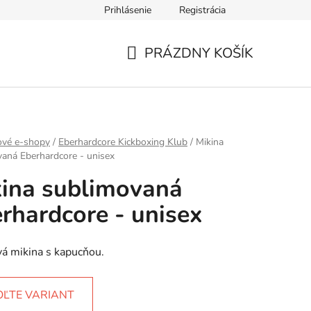
Prihlásenie
Registrácia
mieru
PRÁZDNY KOŠÍK
NÁKUPNÝ
KOŠÍK
ové e-shopy
/
Eberhardcore Kickboxing Klub
/
Mikina
aná Eberhardcore - unisex
ina sublimovaná
rhardcore - unisex
á mikina s kapucňou.
OĽTE VARIANT