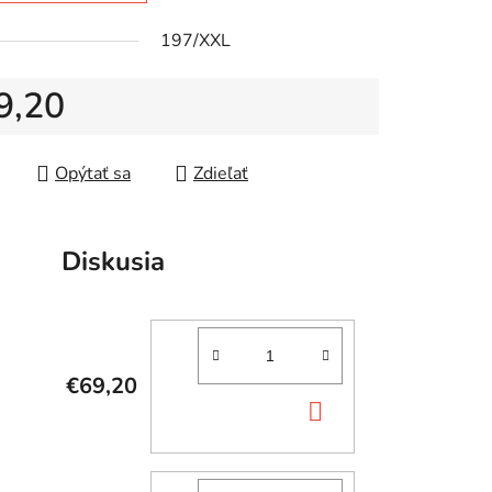
197/XXL
9,20
tková cena:
Opýtať sa
Zdieľať
Diskusia
€69,20
DO
KOŠÍKA