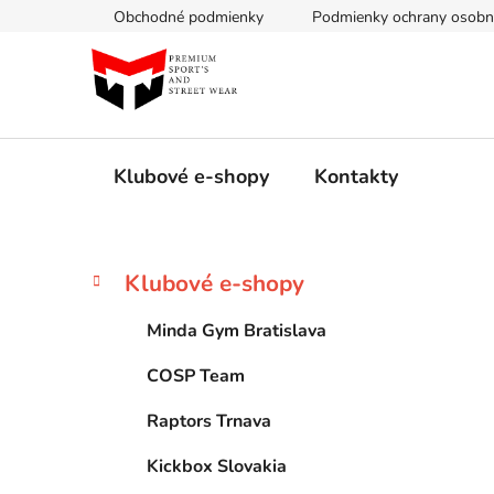
Prejsť
Obchodné podmienky
Podmienky ochrany osobn
na
obsah
Klubové e-shopy
Kontakty
B
K
Preskočiť
Klubové e-shopy
a
kategórie
o
t
č
Minda Gym Bratislava
e
n
g
COSP Team
ý
ó
p
r
Raptors Trnava
i
a
e
n
Kickbox Slovakia