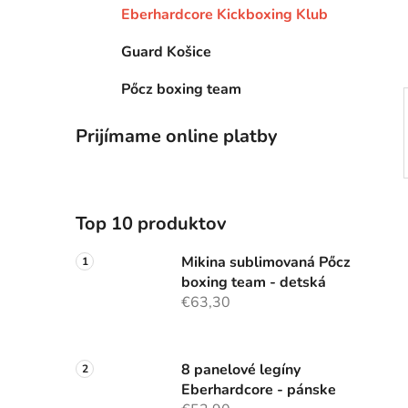
e
Eberhardcore Kickboxing Klub
l
Guard Košice
Pőcz boxing team
Prijímame online platby
Top 10 produktov
Mikina sublimovaná Pőcz
boxing team - detská
€63,30
8 panelové legíny
Eberhardcore - pánske