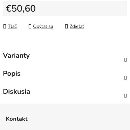
€50,60
Jednotková cena:
Tlač
Opýtať sa
Zdieľať
Varianty
Popis
Diskusia
Z
á
Kontakt
p
ä