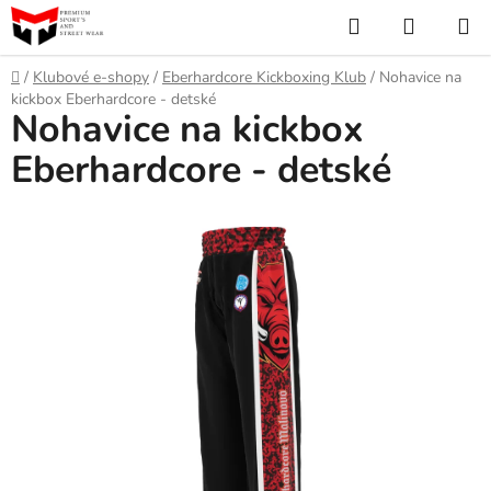
Prejsť
Hľadať
NÁKUP
na
KOŠÍK
obsah
Domov
/
Klubové e-shopy
/
Eberhardcore Kickboxing Klub
/
Nohavice na
kickbox Eberhardcore - detské
Nohavice na kickbox
Eberhardcore - detské