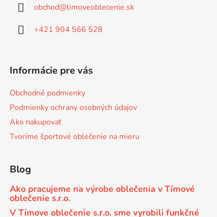
obchod
@
timoveoblecenie.sk
t
i
+421 904 566 528
e
Informácie pre vás
Obchodné podmienky
Podmienky ochrany osobných údajov
Ako nakupovať
Tvoríme športové oblečenie na mieru
Blog
Ako pracujeme na výrobe oblečenia v Tímové
oblečenie s.r.o.
V Tímove oblečenie s.r.o. sme vyrobili funkčné