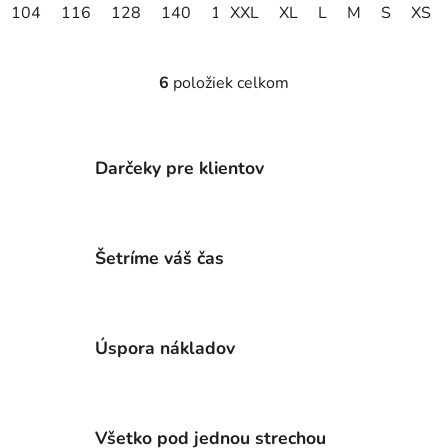
104
116
128
140
152
XXL
XL
L
M
S
XS
6
položiek celkom
O
v
l
á
Darčeky pre klientov
d
a
c
i
Šetríme váš čas
e
p
r
v
Úspora nákladov
k
y
v
ý
Všetko pod jednou strechou
p