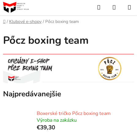
Prejsť
Hľadať
NÁKUP
na
KOŠÍK
obsah
Domov
/
Klubové e-shopy
/
Pőcz boxing team
Pőcz boxing team
Najpredávanejšie
Boxerské tričko Pőcz boxing team
Výroba na zakázku
€39,30