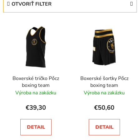
e
OTVORIŤ FILTER
n
i
V
e
ý
p
p
r
i
o
s
d
p
u
r
k
Boxerské tričko Pőcz
Boxerské šortky Pőcz
o
t
boxing team
boxing team
d
o
Výroba na zakázku
Výroba na zakázku
u
v
k
€39,30
€50,60
t
o
DETAIL
DETAIL
v