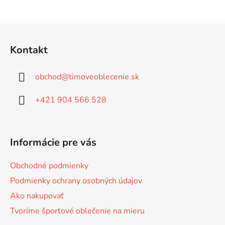
i
s
Z
u
á
Kontakt
p
ä
obchod
@
timoveoblecenie.sk
t
i
+421 904 566 528
e
Informácie pre vás
Obchodné podmienky
Podmienky ochrany osobných údajov
Ako nakupovať
Tvoríme športové oblečenie na mieru