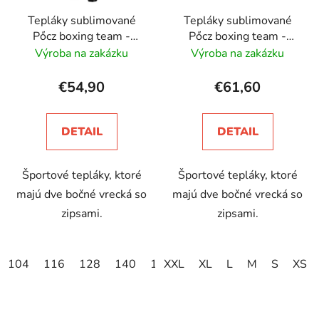
Tepláky sublimované
Tepláky sublimované
Pőcz boxing team -
Pőcz boxing team -
detské
unisex
Výroba na zakázku
Výroba na zakázku
€54,90
€61,60
DETAIL
DETAIL
Športové tepláky, ktoré
Športové tepláky, ktoré
majú dve bočné vrecká so
majú dve bočné vrecká so
zipsami.
zipsami.
104
116
128
140
152
XXL
XL
L
M
S
XS