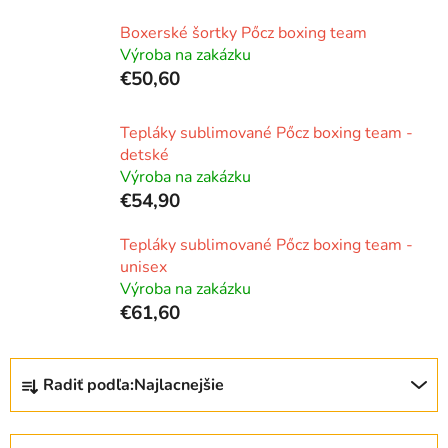
Boxerské šortky Pőcz boxing team
Výroba na zakázku
€50,60
Tepláky sublimované Pőcz boxing team -
detské
Výroba na zakázku
€54,90
Tepláky sublimované Pőcz boxing team -
unisex
Výroba na zakázku
€61,60
R
Radiť podľa:
Najlacnejšie
a
d