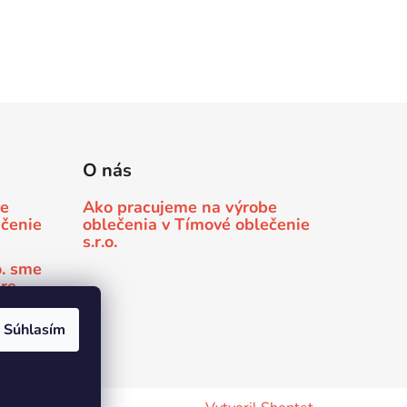
O nás
be
Ako pracujeme na výrobe
ečenie
oblečenia v Tímové oblečenie
s.r.o.
o. sme
pre
 Minda
Súhlasím