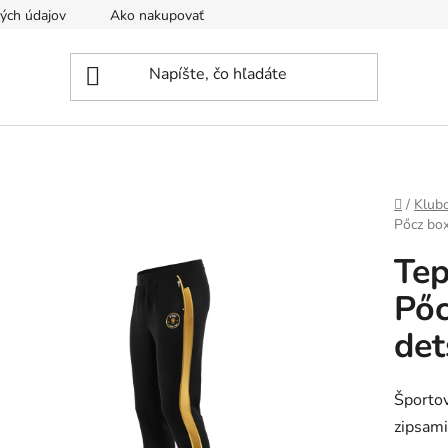
ých údajov
Ako nakupovať
Tvoríme športové oblečenie na 
Domov
/
Klub
Pőcz box
Tep
Pőc
det
Športov
zipsami