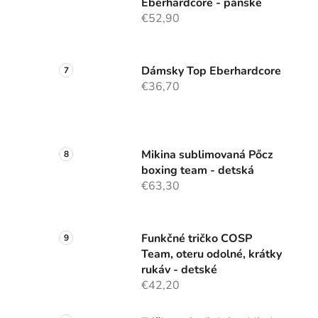
Eberhardcore - pánske
€52,90
Dámsky Top Eberhardcore
€36,70
Mikina sublimovaná Pőcz
boxing team - detská
€63,30
Funkčné tričko COSP
Team, oteru odolné, krátky
rukáv - detské
€42,20