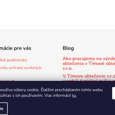
mácie pre vás
Blog
Ako pracujeme na výro
dné podmienky
oblečenia v Tímové obl
nky ochrany osobných
s.r.o.
V Tímove oblečenie s.r.
vyrobili funkčné tričká 
kupovať
športový klub kickboxu
e športové oblečenie na
oužíva súbory cookie. Ďalším prechádzaním tohto webu
Gym Bratislava
súhlas s ich používaním. Viac informácií
tu
.
ie