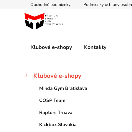
Prejsť
Obchodné podmienky
Podmienky ochrany osobn
na
obsah
Klubové e-shopy
Kontakty
B
K
Preskočiť
Klubové e-shopy
a
kategórie
o
t
č
Minda Gym Bratislava
e
n
g
COSP Team
ý
ó
p
r
Raptors Trnava
i
a
e
n
Kickbox Slovakia