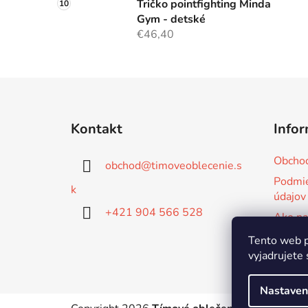
Tričko pointfighting Minda
Gym - detské
€46,40
Z
á
Kontakt
Infor
p
ä
Obcho
obchod
@
timoveoblecenie.s
t
Podmie
i
k
údajov
e
+421 904 566 528
Ako na
Tvorím
Tento web p
mieru
vyjadrujete 
Nastaven