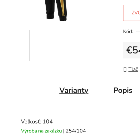
ZV
Kód:
€5
Jedno
Tlač
Varianty
Popis
Veľkosť: 104
Výroba na zakázku
| 254/104