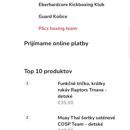
e
Eberhardcore Kickboxing Klub
l
Guard Košice
Pőcz boxing team
Prijímame online platby
Top 10 produktov
Funkčné tričko, krátky
rukáv Raptors Trnava -
detské
€35,90
Muay Thai šortky saténové
COSP Team – detské