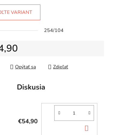
OĽTE VARIANT
254/104
4,90
tková cena:
Opýtať sa
Zdieľať
Diskusia
€54,90
DO