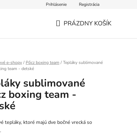
Prihlásenie
Registrácia
mieru
PRÁZDNY KOŠÍK
NÁKUPNÝ
KOŠÍK
ové e-shopy
/
Pőcz boxing team
/
Tepláky sublimované
ing team - detské
láky sublimované
z boxing team -
ské
é tepláky, ktoré majú dve bočné vrecká so
.