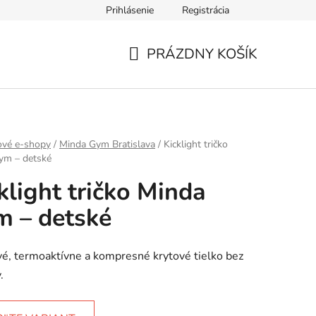
Prihlásenie
Registrácia
mieru
PRÁZDNY KOŠÍK
NÁKUPNÝ
KOŠÍK
ové e-shopy
/
Minda Gym Bratislava
/
Kicklight tričko
ym – detské
klight tričko Minda
 – detské
é, termoaktívne a kompresné krytové tielko bez
.