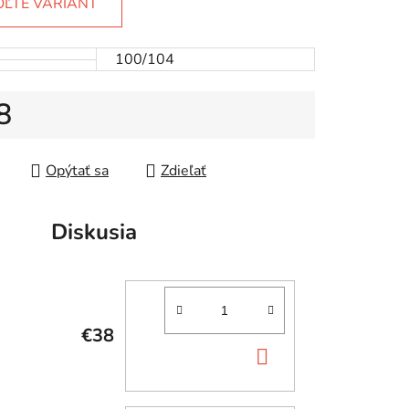
OĽTE VARIANT
100/104
8
tková cena:
Opýtať sa
Zdieľať
Diskusia
€38
DO
KOŠÍKA