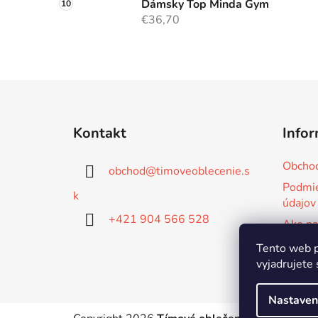
Dámsky Top Minda Gym
€36,70
Z
á
Kontakt
Infor
p
ä
Obcho
obchod
@
timoveoblecenie.s
t
Podmie
i
k
údajov
e
+421 904 566 528
Ako na
Tvorím
Tento web p
mieru
vyjadrujete 
Nastaven