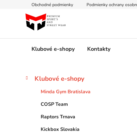
Prejsť
Obchodné podmienky
Podmienky ochrany osobn
na
obsah
Klubové e-shopy
Kontakty
B
K
Preskočiť
Klubové e-shopy
a
kategórie
o
t
č
Minda Gym Bratislava
e
n
g
COSP Team
ý
ó
p
r
Raptors Trnava
i
a
e
n
Kickbox Slovakia