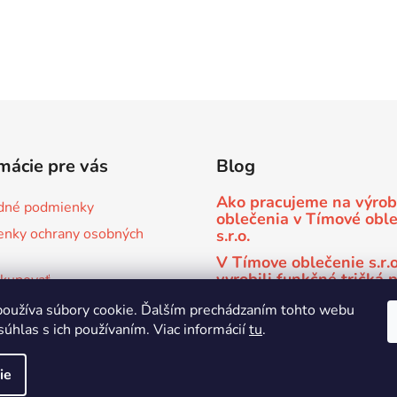
mácie pre vás
Blog
Ako pracujeme na výro
dné podmienky
oblečenia v Tímové obl
nky ochrany osobných
s.r.o.
V Tímove oblečenie s.r.
vyrobili funkčné tričká 
kupovať
športový klub kickboxu
e športové oblečenie na
oužíva súbory cookie. Ďalším prechádzaním tohto webu
Gym Bratislava
súhlas s ich používaním. Viac informácií
tu
.
ie