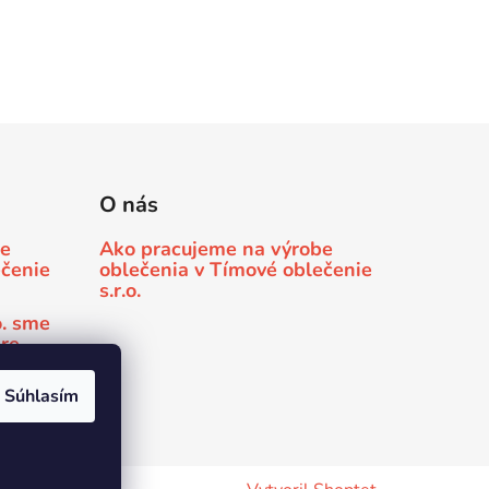
O nás
be
Ako pracujeme na výrobe
ečenie
oblečenia v Tímové oblečenie
s.r.o.
o. sme
pre
 Minda
Súhlasím