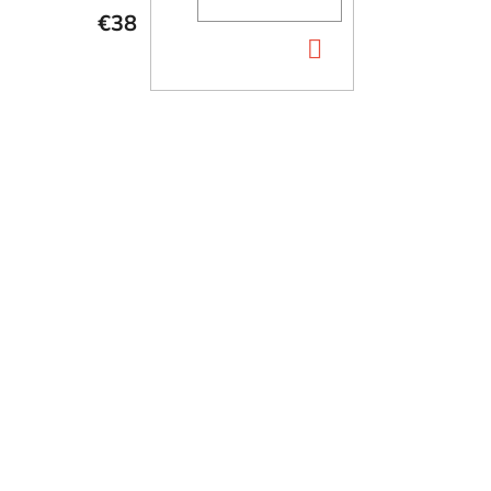
€38
DO
KOŠÍKA