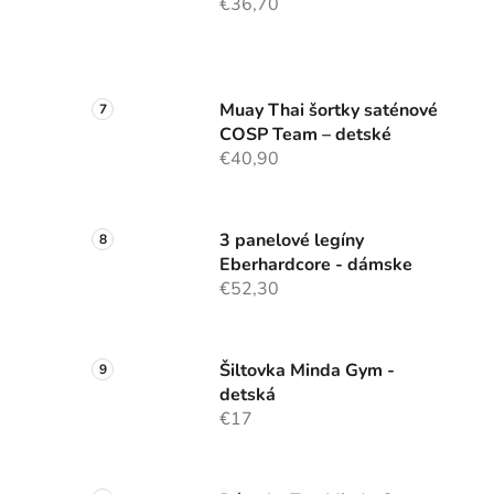
€36,70
Muay Thai šortky saténové
COSP Team – detské
€40,90
3 panelové legíny
Eberhardcore - dámske
€52,30
Šiltovka Minda Gym -
detská
€17