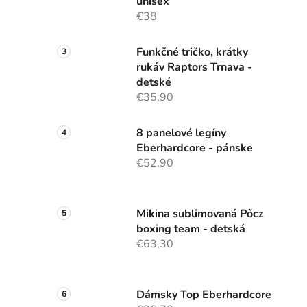
unisex
€38
Funkčné tričko, krátky
rukáv Raptors Trnava -
detské
€35,90
8 panelové legíny
Eberhardcore - pánske
€52,90
Mikina sublimovaná Pőcz
boxing team - detská
€63,30
Dámsky Top Eberhardcore