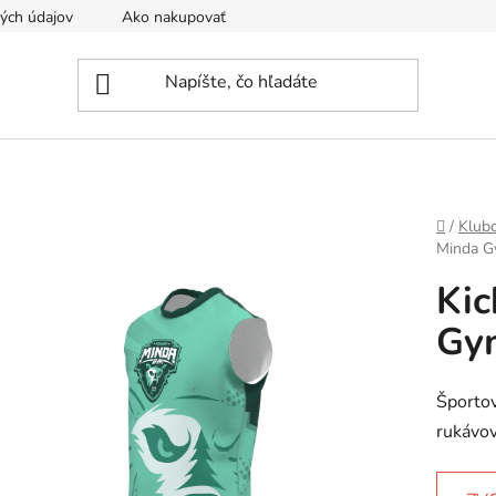
ých údajov
Ako nakupovať
Tvoríme športové oblečenie na 
Domov
/
Klub
Minda G
Kic
Gym
Športov
rukávov