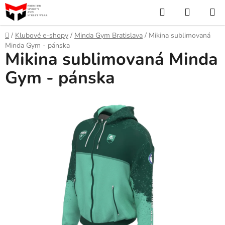
Prejsť
Hľadať
NÁKUP
na
KOŠÍK
obsah
Domov
/
Klubové e-shopy
/
Minda Gym Bratislava
/
Mikina sublimovaná
Minda Gym - pánska
Mikina sublimovaná Minda
Gym - pánska