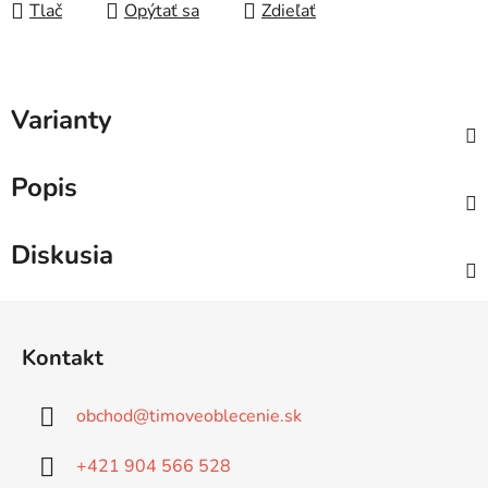
Tlač
Opýtať sa
Zdieľať
Varianty
Popis
Diskusia
Z
á
Kontakt
p
ä
obchod
@
timoveoblecenie.sk
t
i
+421 904 566 528
e