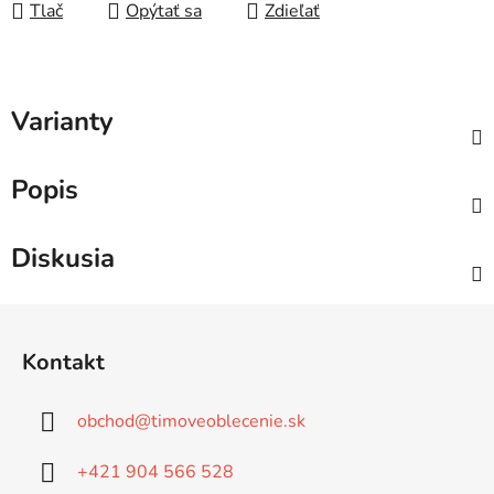
Tlač
Opýtať sa
Zdieľať
Varianty
Popis
Diskusia
Z
á
Kontakt
p
ä
obchod
@
timoveoblecenie.sk
t
i
+421 904 566 528
e