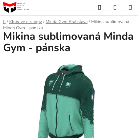
Prejsť
Hľadať
NÁKUP
na
KOŠÍK
obsah
Domov
/
Klubové e-shopy
/
Minda Gym Bratislava
/
Mikina sublimovaná
Minda Gym - pánska
Mikina sublimovaná Minda
Gym - pánska