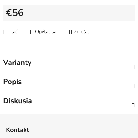
€56
Jednotková cena:
Tlač
Opýtať sa
Zdieľať
Varianty
Popis
Diskusia
Z
á
Kontakt
p