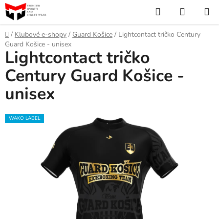
Prejsť
Hľadať
NÁKUP
na
KOŠÍK
obsah
Domov
/
Klubové e-shopy
/
Guard Košice
/
Lightcontact tričko Century
Guard Košice - unisex
Lightcontact tričko
Century Guard Košice -
unisex
WAKO LABEL