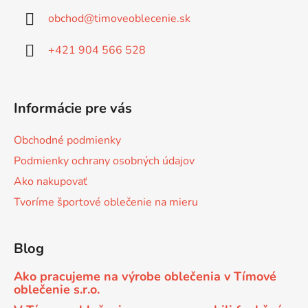
ä
obchod
@
timoveoblecenie.sk
t
i
+421 904 566 528
e
Informácie pre vás
Obchodné podmienky
Podmienky ochrany osobných údajov
Ako nakupovať
Tvoríme športové oblečenie na mieru
Blog
Ako pracujeme na výrobe oblečenia v Tímové
oblečenie s.r.o.